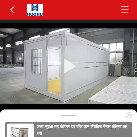
उच्च सुरक्षा तह कंटेनर घर रॉक ऊन सैंडविच पैनल कंटेनर तह
घरों