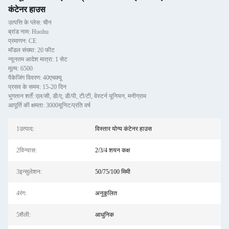
कंटेनर हाउस
उत्पत्ति के प्लेस: चीन
ब्रांड नाम: Huohu
प्रमाणन: CE
मॉडल संख्या: 20 फीट
न्यूनतम आदेश मात्रा: 1 सेट
मूल्य: 6500
पैकेजिंग विवरण: 40एचक्यू
प्रसव के समय: 15-20 दिन
भुगतान शर्तें: एल/सी, डी/ए, डी/पी, टी/टी, वेस्टर्न यूनियन, मनीग्राम
आपूर्ति की क्षमता: 3000यूनिट/प्रति वर्ष
1उत्पाद:
विस्तार योग्य कंटेनर हाउस
2विन्यास:
2/3/4 शयन कक्ष
3इन्सुलेशन:
50/75/100 मिमी
4रंग:
अनुकूलित
5शैली:
आधुनिक