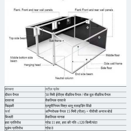
संरचना
स्टील फ्रेम
दीवार पैनल
50 मिमी ईपीएस सैंडविच पैनल / रॉक वूल सैंडविच पैनल
दरवाजा
वैकल्पिक दरवाजे
खिड़की
एल्यूमीनियम मिश्र धातु स्लाइडिंग विंडो
फर्श
अग्निरोधक पैनल 15 मिमी (पीला) + पीवीसी अनाज बोर्ड
बिजली
वैकल्पिक मानक
हवा प्रतिरोध
ग्रेड 11 हवा, हवा की गति ≤120 किमी/घंटा
भूकंप प्रतिरोध
ग्रेड 8