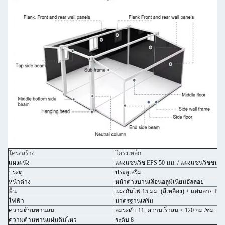
โครงสร้าง
โครงเหล็ก
แผงผนัง
แผงแซนวิช EPS 50 มม. / แผงแซนวิชขนสัตว
ประตู
ประตูเสริม
หน้าต่าง
หน้าต่างบานเลื่อนอลูมิเนียมอัลลอย
พื้น
แผงกันไฟ 15 มม. (สีเหลือง) + แผ่นลาย PV
ไฟฟ้า
มาตรฐานเสริม
ความต้านทานลม
ลมระดับ 11, ความเร็วลม ≤ 120 กม./ชม.
ความต้านทานแผ่นดินไหว
ระดับ 8