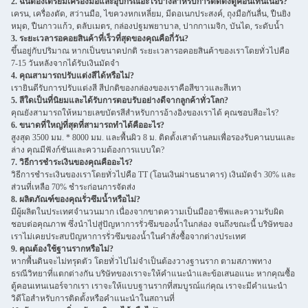
2. ฉันต้องเตรียมเครื่องมือและอุปกรณ์อะไรบ้างสำหรับการติดตั้งตู้คอนเทนเนอร์?
เครน, เครื่องตัด, สว่านมือ, ไขควงหกเหลี่ยม, มีดอเนกประสงค์, ถุงมือกันลื่น, ปืนยิง
หมุด, ปืนกาวแก้ว, ตลับเมตร, กล่องปฐมพยาบาล, ปากกาเมจิก, บันได, ระดับน้ำ
3. ระยะเวลารอคอยสินค้าที่เร็วที่สุดของคุณคือกี่วัน?
ขึ้นอยู่กับปริมาณ หากเป็นขนาดปกติ ระยะเวลารอคอยสินค้าของเราโดยทั่วไปคือ
7-15 วันหลังจากได้รับเงินมัดจำ
4. คุณสามารถปรับแต่งสีได้หรือไม่?
เรายินดีรับการปรับแต่งสี สีปกติของกล่องของเราคือสีขาวและสีเทา
5. สีใดเป็นที่นิยมและได้รับการตอบรับอย่างดีจากลูกค้าทั่วโลก?
คุณยังสามารถให้หมายเลขบัตรสีสำหรับการอ้างอิงของเราได้ คุณชอบสีอะไร?
6. ขนาดที่ใหญ่ที่สุดที่สามารถทำได้คืออะไร?
สูงสุด 3500 มม. * 8000 มม. และพื้นผิว 8 ม. ติดตั้งเสาต้านลมเพื่อรองรับคานบนและ
ล่าง คุณมีฟังก์ชันและความต้องการแบบใด?
7. วิธีการชำระเงินของคุณคืออะไร?
วิธีการชำระเงินของเราโดยทั่วไปคือ TT (โอนเงินผ่านธนาคาร) เงินมัดจำ 30% และ
ส่วนที่เหลือ 70% ชำระก่อนการจัดส่ง
8. ผลิตภัณฑ์ของคุณรั่วซึมน้ำหรือไม่?
มีผู้ผลิตในประเทศจำนวนมาก เนื่องจากขาดความเป็นมืออาชีพและความรับผิด
ชอบต่อคุณภาพ ซึ่งนำไปสู่ปัญหาการรั่วซึมของน้ำในกล่อง จนถึงขณะนี้ บริษัทของ
เราไม่เคยประสบปัญหาการรั่วซึมของน้ำในคำสั่งซื้อจากต่างประเทศ
9. คุณต้องใช้ฐานรากหรือไม่?
หากพื้นดินจะไม่ทรุดตัว โดยทั่วไปไม่จำเป็นต้องวางฐานราก ตามสภาพทาง
ธรณีวิทยาที่แตกต่างกัน บริษัทของเราจะให้คำแนะนำและข้อเสนอแนะ หากคุณซื้อ
ตู้คอนเทนเนอร์จากเรา เราจะให้แบบฐานรากที่สมบูรณ์แก่คุณ เราจะมีคำแนะนำ
วิดีโอสำหรับการติดตั้งหรือคำแนะนำในสถานที่