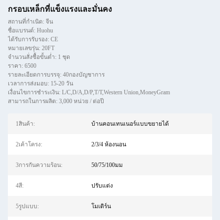
กรอบเหล็กที่แข็งแรงและมั่นคง
สถานที่กำเนิด: จีน
ชื่อแบรนด์: Huohu
ได้รับการรับรอง: CE
หมายเลขรุ่น: 20FT
จำนวนสั่งซื้อขั้นต่ำ: 1 ชุด
ราคา: 6500
รายละเอียดการบรรจุ: 40กองบัญชาการ
เวลาการส่งมอบ: 15-20 วัน
เงื่อนไขการชำระเงิน: L/C,D/A,D/P,T/T,Western Union,MoneyGram
สามารถในการผลิต: 3,000 หน่วย / ต่อปี
1สินค้า:
บ้านคอนเทนเนอร์แบบขยายได้
2เค้าโครง:
2/3/4 ห้องนอน
3การกันความร้อน:
50/75/100มม
4สี:
ปรับแต่ง
5รูปแบบ:
โมเดิร์น