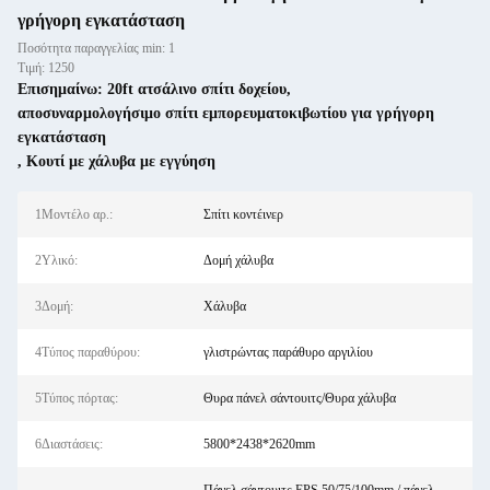
γρήγορη εγκατάσταση
Ποσότητα παραγγελίας min: 1
Τιμή: 1250
Επισημαίνω:
20ft ατσάλινο σπίτι δοχείου
,
αποσυναρμολογήσιμο σπίτι εμπορευματοκιβωτίου για γρήγορη
εγκατάσταση
,
Κουτί με χάλυβα με εγγύηση
1Μοντέλο αρ.:
Σπίτι κοντέινερ
2Υλικό:
Δομή χάλυβα
3Δομή:
Χάλυβα
4Τύπος παραθύρου:
γλιστρώντας παράθυρο αργιλίου
5Τύπος πόρτας:
Θυρα πάνελ σάντουιτς/Θυρα χάλυβα
6Διαστάσεις:
5800*2438*2620mm