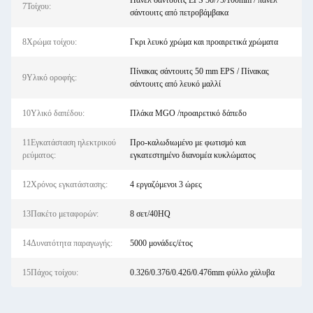
Πάνελ σάντουιτς EPS 50/75/100mm / πάνελ
7Τοίχου:
σάντουιτς από πετροβάμβακα
8Χρώμα τοίχου:
Γκρι λευκό χρώμα και προαιρετικά χρώματα
Πίνακας σάντουιτς 50 mm EPS / Πίνακας
9Υλικό οροφής:
σάντουιτς από λευκό μαλλί
10Υλικό δαπέδου:
Πλάκα MGO /προαιρετικό δάπεδο
11Εγκατάσταση ηλεκτρικού
Προ-καλωδιωμένο με φωτισμό και
ρεύματος:
εγκατεστημένο διανομέα κυκλώματος
12Χρόνος εγκατάστασης:
4 εργαζόμενοι 3 ώρες
13Πακέτο μεταφορών:
8 σετ/40HQ
14Δυνατότητα παραγωγής:
5000 μονάδες/έτος
15Πάχος τοίχου:
0.326/0.376/0.426/0.476mm φύλλο χάλυβα