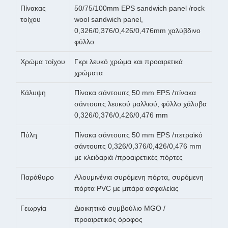
Πίνακας
50/75/100mm EPS sandwich panel /rock
τοίχου
wool sandwich panel,
0,326/0,376/0,426/0,476mm χαλύβδινο
φύλλο
Χρώμα τοίχου
Γκρι λευκό χρώμα και προαιρετικά
χρώματα
Κάλυψη
Πίνακα σάντουιτς 50 mm EPS /πίνακα
σάντουιτς λευκού μαλλιού, φύλλο χάλυβα
0,326/0,376/0,426/0,476 mm
Πύλη
Πίνακα σάντουιτς 50 mm EPS /πετραϊκό
σάντουιτς 0,326/0,376/0,426/0,476 mm
με κλειδαριά /προαιρετικές πόρτες
Παράθυρο
Αλουμινένια συρόμενη πόρτα, συρόμενη
πόρτα PVC με μπάρα ασφαλείας
Γεωργία
Διοικητικό συμβούλιο MGO /
προαιρετικός όροφος