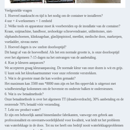
Veelgestelde vragen
1. Hoeveel mankracht en tijd is het nodig om de container te installeren?
4 uur + 4 werknemers = 1 eenheid
2. Welke tools en apparatuur moet ik voorbereiden op de installatie van de container?
Kraan, snijmachine, handboor, zeshoekige schroevendraaier, utiliteitsmes, niet-
sliphandschoenen, klinknagelaar, glaslijmpistool, meetlint, medische doos, markerpen,
voetladder, niveau meter.
3. Hoeveel dagen is uw snelste doorlooptijd?
Dit hangt af van de hoeveelheid. Als het een normale grootte is, is onze doorlooptijd
over het algemeen 7-15 dagen na het ontvangen van de aanbetaling.
4. Kun je kleuren aanpassen?
We accepteren graag kleuraanpassing. De normale kleur van onze dozen is wit en grijs.
U kunt ook het kleurkaartnummer voor onze referentie verstrekken.
5. Wat is de grootste maat die kan worden gemaakt?
Het maximum kan 3500 mm *8000 mm zijn en het 8m oppervlak is uitgerust met
windbestendige kolommen om de bovenste en onderste balken te ondersteunen.
6. Wat is uw betaalmethode?
Onze betaalmethode is over het algemeen TT (draadoverdracht), 30% aanbetaling en de
resterende 70% betaald vóór verzending.
7. Lekt uw product water?
Er zijn een behoorlijk aantal binnenlandse fabrikanten, vanwege een gebrek aan
professionaliteit en onverantwoordelijkheid voor kwaliteit, wat leidt tot het probleem
van waterlekkage in de doos. Tot nu toe heeft ons bedrijf nooit waterlekkageproblemen