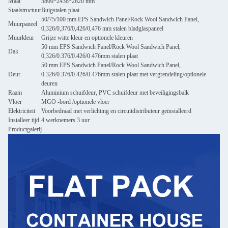
Maat
5800*2438*2620 mm
Staalstructuur
Buigstalen plaat
50/75/100 mm EPS Sandwich Panel/Rock Wool Sandwich Panel,
Muurpaneel
0,326/0,376/0,426/0,476 mm stalen bladglaspaneel
Muurkleur
Grijze witte kleur en optionele kleuren
50 mm EPS Sandwich Panel/Rock Wool Sandwich Panel,
Dak
0,326/0.376/0.426/0.476mm stalen plaat
50 mm EPS Sandwich Panel/Rock Wool Sandwich Panel,
Deur
0.326/0.376/0.426/0.476mm stalen plaat met vergrendeling/optionele
deuren
Raam
Aluminium schuifdeur, PVC schuifdeur met beveiligingsbalk
Vloer
MGO -bord /optionele vloer
Elektriciteit
Voorbedraad met verlichting en circuitdistributeur geïnstalleerd
Installeer tijd
4 werknemers 3 uur
Productgalerij