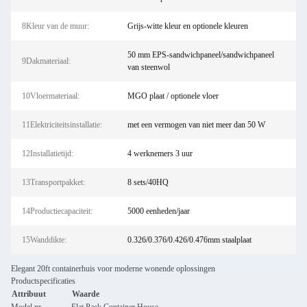
8Kleur van de muur:
Grijs-witte kleur en optionele kleuren
50 mm EPS-sandwichpaneel/sandwichpaneel
9Dakmateriaal:
van steenwol
10Vloermateriaal:
MGO plaat / optionele vloer
11Elektriciteitsinstallatie:
met een vermogen van niet meer dan 50 W
12Installatietijd:
4 werknemers 3 uur
13Transportpakket:
8 sets/40HQ
14Productiecapaciteit:
5000 eenheden/jaar
15Wanddikte:
0.326/0.376/0.426/0.476mm staalplaat
Elegant 20ft containerhuis voor moderne wonende oplossingen
Productspecificaties
Attribuut
Waarde