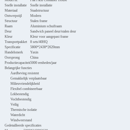
Model nr.
Flat Pack Container House
Snelle installatie
Snelle installatie
Materiaal
Staalstructuur
Ontwerpstijl
Modern
Structuur
Stalen frame
Raam
Aluminium schuifraam
Deur
Sandwich paneel deur/stalen deur
Kleur
Kleur voor aangepast frame
Transportpakket
8 sets/40HQ
Specificatie
5800*2438*2620mm
Handelsmerk
Yaxin
Oorsprong
China
Productiecapaciteit
5000 eenheden/jaar
Belangrijke functies
Aardbeving resistent
Gemakkelijk verplaatsbaar
Milieuvriendelijkheid
Flexibel combineerbaar
Lekbestendig
Vochtbestendig
Veilig
Thermische isolatie
Waterdicht
Windweerstand
Gedetailleerde specificaties