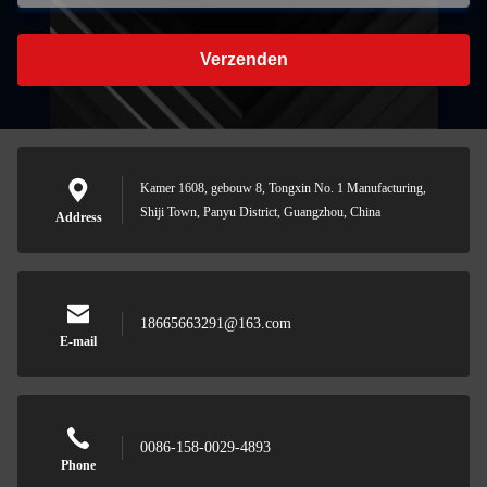
Verzenden
Kamer 1608, gebouw 8, Tongxin No. 1 Manufacturing,
Shiji Town, Panyu District, Guangzhou, China
Address
18665663291@163.com
E-mail
0086-158-0029-4893
Phone