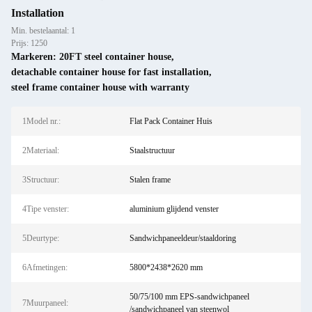
Installation
Min. bestelaantal: 1
Prijs: 1250
Markeren:
20FT steel container house
,
detachable container house for fast installation
,
steel frame container house with warranty
1Model nr.:
Flat Pack Container Huis
2Materiaal:
Staalstructuur
3Structuur:
Stalen frame
4Tipe venster:
aluminium glijdend venster
5Deurtype:
Sandwichpaneeldeur/staaldoring
6Afmetingen:
5800*2438*2620 mm
50/75/100 mm EPS-sandwichpaneel
7Muurpaneel:
/sandwichpaneel van steenwol