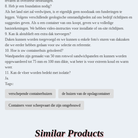
ervaren in overzeese bestellingen.
8. Heb je een foundation nodig?
Als het land niet zal verdwijnen, is er eigenlijk geen noodzaak om funderingen te
leggen. Volgens verschillende geologische omstandigheden zal ons bedrijf richtlijnen en
suggesties geven. Als u een container van ons koopt, geven we u volledige
basistekeningen. We hebben video-instructies voor installatie of on-site richtlijnen.
9. Kan ik alstublieft een extra dak toevoegen?
Daken kunnen worden toegevoegd en we kunnen u enkele foto's sturen van dakzaken
die we eerder hebben gedaan voor uw selectie en referentie.
10. Hoe is uw containerhuis geïsoleerd?
Wandpanelen zijn gemaakt van 50 mm rotswol sandwichpanelen en kunnen worden
opgewaardeerd tot 75 mm en 100 mm dikte, wat beter is voor extreem koud en warm
weer.
11. Kan de vloer worden bedekt met isolatie?
Ja.
Tags:
verschepende containerhuizen
de huizen van de opslagcontainer
Containers voor scheepvaart die zijn omgebouwd
Similar Products