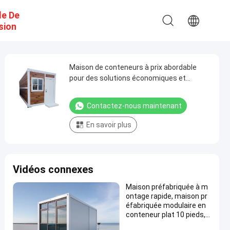
e De
sion
Maison de conteneurs à prix abordable
pour des solutions économiques et
pratiques
Contactez-nous maintenant
En savoir plus
Vidéos connexes
Maison préfabriquée à m
ontage rapide, maison pr
éfabriquée modulaire en
conteneur plat 10 pieds, 2
0 pieds, 40 pieds