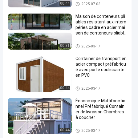
Maison de conteneurs à emba
00:44
2025-07-03
llage plat
Maison de conteneurs pli
ables résistant aux intem
péries cadre en acier mai
son de conteneurs pliable
s
Maison de conteneur pliable
00:31
2025-03-17
Container de transport en
acier compact préfabriqu
é avec porte coulissante
en PVC
Maison de conteneurs à emba
00:44
2025-03-17
llage plat
Économique Multifonctio
nnel Préfabriqué Contain
er de livraison Chambres
à coucher
Maison de conteneurs à emba
00:44
2025-03-17
llage plat