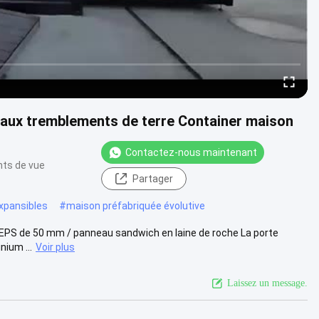
t aux tremblements de terre Container maison
Contactez-nous maintenant
nts de vue
Partager
xpansibles
#
maison préfabriquée évolutive
EPS de 50 mm / panneau sandwich en laine de roche La porte
nium ...
Voir plus
Laissez un message.