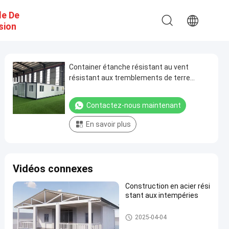
e De
sion
Container étanche résistant au vent
résistant aux tremblements de terre
Container maison
Contactez-nous maintenant
En savoir plus
Vidéos connexes
Construction en acier rési
stant aux intempéries
Maison de conteneurs élargie
2025-04-04