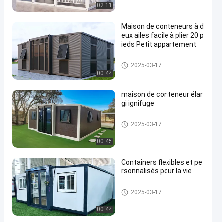
02:11
Maison de conteneurs à d
eux ailes facile à plier 20 p
ieds Petit appartement
Maison de conteneurs élargie
2025-03-17
00:44
maison de conteneur élar
gi ignifuge
Maison de conteneurs élargie
2025-03-17
00:45
Containers flexibles et pe
rsonnalisés pour la vie
Maison de conteneurs élargie
2025-03-17
00:44