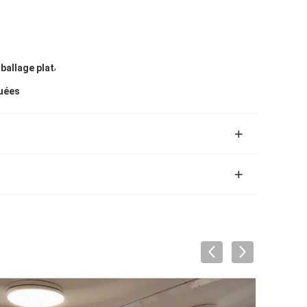
,
allage plat
quées