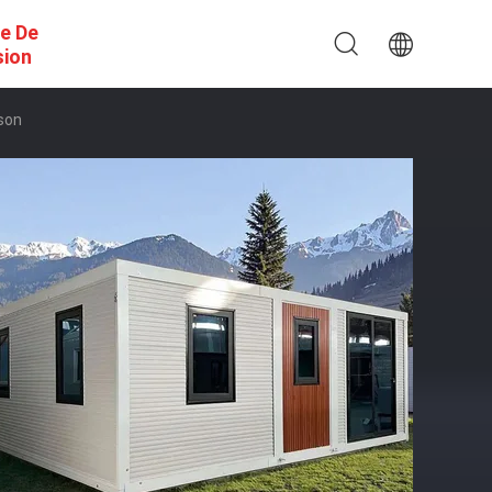
e De
sion
son