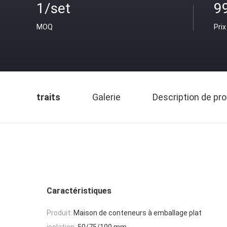
1/set
9
MOQ
Prix
traits
Galerie
Description de pro
Caractéristiques
Produit:
Maison de conteneurs à emballage plat
isolation:
50/75/100 mm