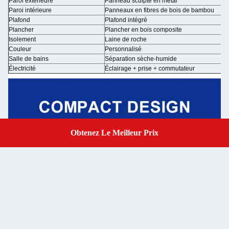
Paroi extérieure
Panneau sculpté en métal
Paroi intérieure
Panneaux en fibres de bois de bambou
Plafond
Plafond intégré
Plancher
Plancher en bois composite
Isolement
Laine de roche
Couleur
Personnalisé
Salle de bains
Séparation sèche-humide
Électricité
Éclairage + prise + commutateur
Obtenez Le Meilleur Prix
Get A Quote