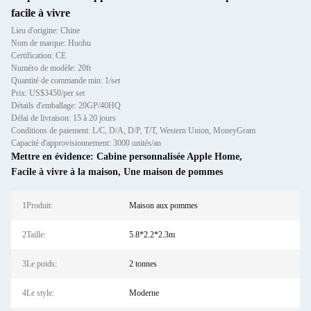
facile à vivre
Lieu d'origine: Chine
Nom de marque: Huohu
Certification: CE
Numéro de modèle: 20ft
Quantité de commande min: 1/set
Prix: US$3450/per set
Détails d'emballage: 20GP/40HQ
Délai de livraison: 15 à 20 jours
Conditions de paiement: L/C, D/A, D/P, T/T, Western Union, MoneyGram
Capacité d'approvisionnement: 3000 unités/an
Mettre en évidence:
Cabine personnalisée Apple Home
,
Facile à vivre à la maison
,
Une maison de pommes
1Produit:
Maison aux pommes
2Taille:
5.8*2.2*2.3m
3Le poids:
2 tonnes
4Le style:
Moderne