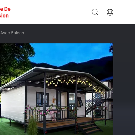
e De
sion
 Avec Balcon