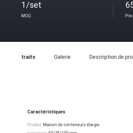
1/set
6
MOQ
Prix
traits
Galerie
Description de pro
Caractéristiques
Produit:
Maison de conteneurs élargie
Isolement:
50/75/100 mm