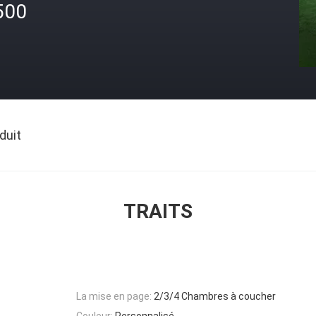
500
duit
TRAITS
La mise en page:
2/3/4 Chambres à coucher
Couleur:
Personnalisé