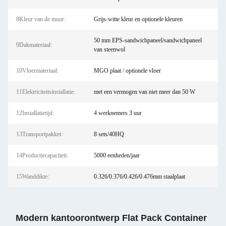
8Kleur van de muur:
Grijs-witte kleur en optionele kleuren
50 mm EPS-sandwichpaneel/sandwichpaneel
9Dakmateriaal:
van steenwol
10Vloermateriaal:
MGO plaat / optionele vloer
11Elektriciteitsinstallatie:
met een vermogen van niet meer dan 50 W
12Installatietijd:
4 werknemers 3 uur
13Transportpakket:
8 sets/40HQ
14Productiecapaciteit:
5000 eenheden/jaar
15Wanddikte:
0.326/0.376/0.426/0.476mm staalplaat
Modern kantoorontwerp Flat Pack Container