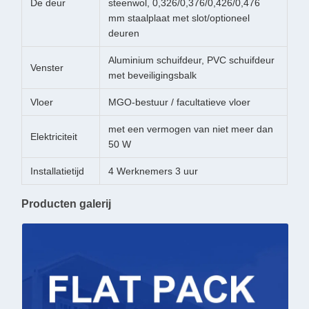
De deur
steenwol, 0,326/0,376/0,426/0,476
mm staalplaat met slot/optioneel
deuren
Aluminium schuifdeur, PVC schuifdeur
Venster
met beveiligingsbalk
Vloer
MGO-bestuur / facultatieve vloer
met een vermogen van niet meer dan
Elektriciteit
50 W
Installatietijd
4 Werknemers 3 uur
Producten galerij