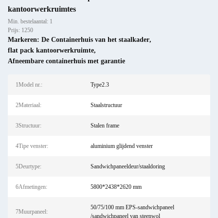
kantoorwerkruimtes
Min. bestelaantal: 1
Prijs: 1250
Markeren:
De Containerhuis van het staalkader
,
flat pack kantoorwerkruimte
,
Afneembare containerhuis met garantie
1Model nr.:
Type2.3
2Materiaal:
Staalstructuur
3Structuur:
Stalen frame
4Tipe venster:
aluminium glijdend venster
5Deurtype:
Sandwichpaneeldeur/staaldoring
6Afmetingen:
5800*2438*2620 mm
50/75/100 mm EPS-sandwichpaneel
7Muurpaneel:
/sandwichpaneel van steenwol