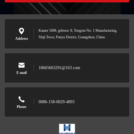
Kamer 1608, gebouw 8, Tongxin No. 1 Manufacturing,
Shiji Town, Panyu District, Guangzhou, China
Address
18665663291@163.com
E-mail
0086-158-0029-4893
Phone