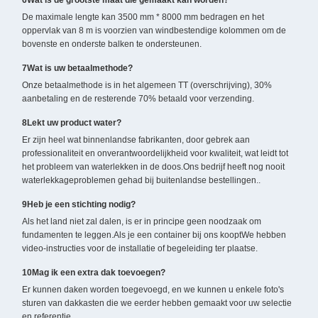
6Wat is de grootste maat die gemaakt kan worden?
De maximale lengte kan 3500 mm * 8000 mm bedragen en het
oppervlak van 8 m is voorzien van windbestendige kolommen om de
bovenste en onderste balken te ondersteunen.
7Wat is uw betaalmethode?
Onze betaalmethode is in het algemeen TT (overschrijving), 30%
aanbetaling en de resterende 70% betaald voor verzending.
8Lekt uw product water?
Er zijn heel wat binnenlandse fabrikanten, door gebrek aan
professionaliteit en onverantwoordelijkheid voor kwaliteit, wat leidt tot
het probleem van waterlekken in de doos.Ons bedrijf heeft nog nooit
waterlekkageproblemen gehad bij buitenlandse bestellingen..
9Heb je een stichting nodig?
Als het land niet zal dalen, is er in principe geen noodzaak om
fundamenten te leggen.Als je een container bij ons kooptWe hebben
video-instructies voor de installatie of begeleiding ter plaatse.
10Mag ik een extra dak toevoegen?
Er kunnen daken worden toegevoegd, en we kunnen u enkele foto's
sturen van dakkasten die we eerder hebben gemaakt voor uw selectie
en referentie.