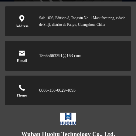
Sala 1608, Edifício 8, Tongxin No. 1 Manufacturing, cidade
de Shiji, distrito de Panyu, Guangzhou, China
Address
18665663291@163.com
E-mail
0086-158-0029-4893
Phone
Wuhan Huohu Technology Co., Ltd.