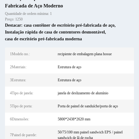
Fabricada de Aço Moderno
Quantidade de ordem mínima: 1
Preço: 1250
Destacar:
casa contêiner de escritório pré-fabricada de aço
,
Instalação rápida de casa de contentores desmontável
,
casa de escritório pré-fabricada moderna
1Modelo no.:
recipiente de embalagem plana hosue
2Materiais:
Estrutura de aço
3Estrutura:
Estrutura de aço
4Tipo de janela:
janela de deslizamento de alumínio
5Tipo de porta:
Porta de painel de sanduíche/porta de aço
6Dimensões:
5800*2438*2620 mm
50/75/100 mm painel sandwich EPS / painel
7Painel de parede:
sandwich de lã de rocha