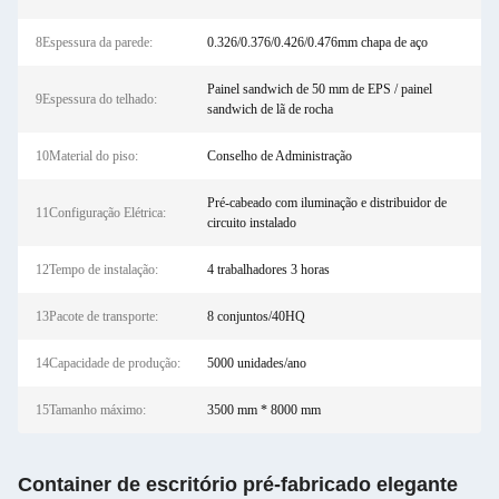
8Espessura da parede:
0.326/0.376/0.426/0.476mm chapa de aço
Painel sandwich de 50 mm de EPS / painel
9Espessura do telhado:
sandwich de lã de rocha
10Material do piso:
Conselho de Administração
Pré-cabeado com iluminação e distribuidor de
11Configuração Elétrica:
circuito instalado
12Tempo de instalação:
4 trabalhadores 3 horas
13Pacote de transporte:
8 conjuntos/40HQ
14Capacidade de produção:
5000 unidades/ano
15Tamanho máximo:
3500 mm * 8000 mm
Container de escritório pré-fabricado elegante